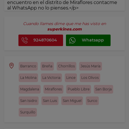
encuentro en el distrito de Miraflores contacme
al WhatsApp no lo pienses.</p>
Cuando llames dime que me has visto en
superkines.com
924870604
Whatsapp
Barranco
Breña
Chorrillos
Jesús María
La Molina
La Victoria
Lince
Los Olivos
Magdalena
Miraflores
Pueblo Libre
San Borja
San Isidro
San Luis
San Miguel
Surco
Surquillo