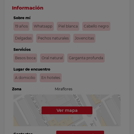
Información
Sobre mí
19 años
Whatsapp
Piel blanca
Cabello negro
Delgadas
Pechos naturales
Jovencitas
Servicios
Besos boca
Oral natural
Garganta profunda
Lugar de encuentro
A domicilio
En hoteles
Zona
Miraflores
Ver mapa