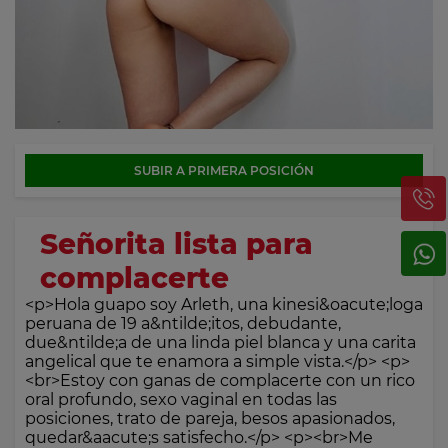
SUBIR A PRIMERA POSICIÓN
Señorita lista para
complacerte
<p>Hola guapo soy Arleth, una kinesi&oacute;loga
peruana de 19 a&ntilde;itos, debudante,
due&ntilde;a de una linda piel blanca y una carita
angelical que te enamora a simple vista.</p> <p>
<br>Estoy con ganas de complacerte con un rico
oral profundo, sexo vaginal en todas las
posiciones, trato de pareja, besos apasionados,
quedar&aacute;s satisfecho.</p> <p><br>Me