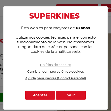
PUBLICAR ANUNCIO
PA
SUPER
KINES
Esta web es para mayores de
18 años
Utilizamos cookies técnicas para el correcto
a complacerte
funcionamiento de la web. No recabamos
ningún dato de carácter personal con las
cookies de la analítica web.
dito, anal y vaginal, en
quest;Qu&eacute; esperas
adie, mi amor. Conmigo
Política de cookies
te; que no te
Cambiar configuración de cookies
bajo sola y soy seria en lo
Ayuda para padres (Control Parental)
 esperas para hablarme y
Aceptar
Salir