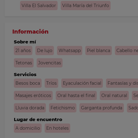
Villa El Salvador
Villa María del Triunfo
Información
Sobre mí
21 años
De lujo
Whatsapp
Piel blanca
Cabello n
Tetonas
Jovencitas
Servicios
Besos boca
Tríos
Eyaculación facial
Fantasías y di
Masajes eróticos
Oral hasta el final
Oral natural
Se
Lluvia dorada
Fetichismo
Garganta profunda
Sad
Lugar de encuentro
A domicilio
En hoteles