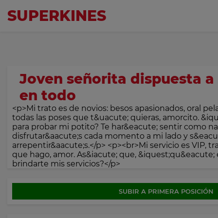
SUPER
KINES
Joven señorita dispuesta 
en todo
<p>Mi trato es de novios: besos apasionados, oral pela
todas las poses que t&uacute; quieras, amorcito. &i
para probar mi potito? Te har&eacute; sentir como n
disfrutar&aacute;s cada momento a mi lado y s&eacu
arrepentir&aacute;s.</p> <p><br>Mi servicio es VIP, tra
que hago, amor. As&iacute; que, &iquest;qu&eacute;
brindarte mis servicios?</p>
SUBIR A PRIMERA POSICIÓN