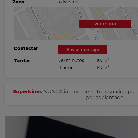
Zona
La Molina
Ver mapa
Contactar
Enviar mensaje
Tarifas
30 minutos
100 S/
1 hora
140 S/
Superkines
NUNCA interviene entre usuarios, por 
por adelantado.