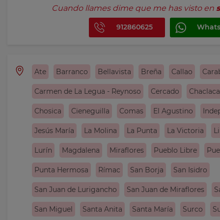
Cuando llames dime que me has visto en
912860625
What
Ate
Barranco
Bellavista
Breña
Callao
Cara
Carmen de La Legua - Reynoso
Cercado
Chaclac
Chosica
Cieneguilla
Comas
El Agustino
Inde
Jesús María
La Molina
La Punta
La Victoria
L
Lurín
Magdalena
Miraflores
Pueblo Libre
Pue
Punta Hermosa
Rímac
San Borja
San Isidro
San Juan de Lurigancho
San Juan de Miraflores
S
San Miguel
Santa Anita
Santa María
Surco
Su