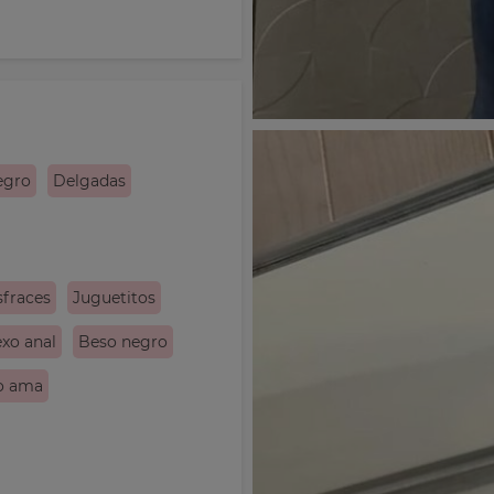
egro
Delgadas
sfraces
Juguetitos
xo anal
Beso negro
o ama